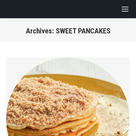
Archives:
SWEET PANCAKES
You are here: