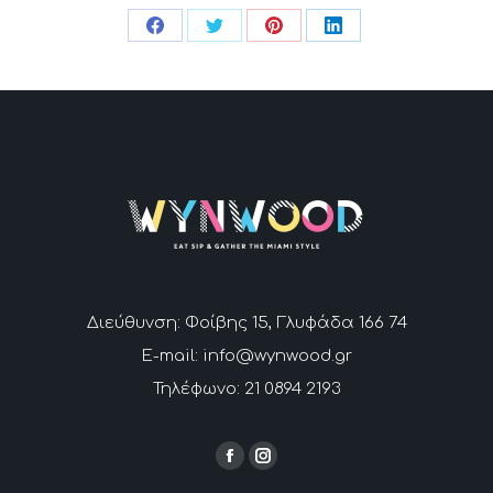
Share
Share
Share
Share
on
on
on
on
Facebook
Twitter
Pinterest
LinkedIn
Διεύθυνση: Φοίβης 15, Γλυφάδα 166 74
E-mail: info@wynwood.gr
Τηλέφωνο: 21 0894 2193
Find us on:
Facebook
Instagram