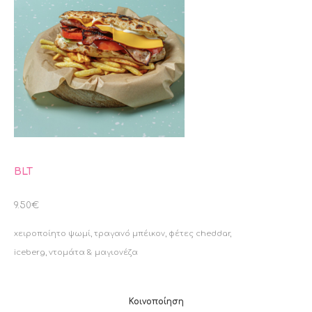
BLT
9.50€
xειροποίητο ψωμί, τραγανό μπέικον, φέτες cheddar,
iceberg, ντομάτα & μαγιονέζα
Κοινοποίηση