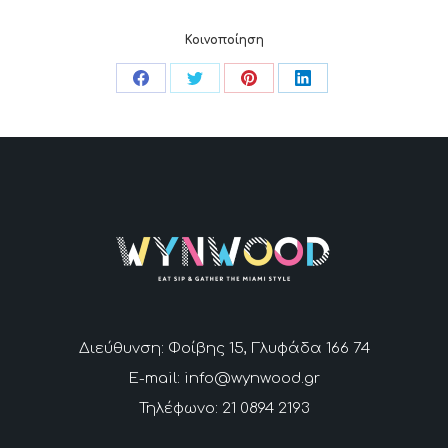
Κοινοποίηση
Share
Share
Share
Share
on
on
on
on
Facebook
Twitter
Pinterest
LinkedIn
Διεύθυνση: Φοίβης 15, Γλυφάδα 166 74
E-mail: info@wynwood.gr
Τηλέφωνο: 21 0894 2193