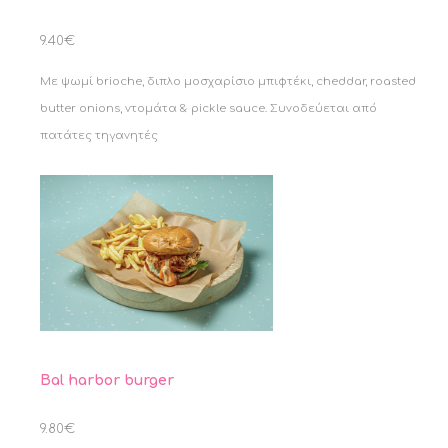
9.40€
Με ψωμί brioche, διπλο μοσχαρίσιο μπιφτέκι, cheddar, roasted
butter onions, ντομάτα & pickle sauce. Συνοδεύεται από
πατάτες τηγανητές
Bal harbor burger
9.80€