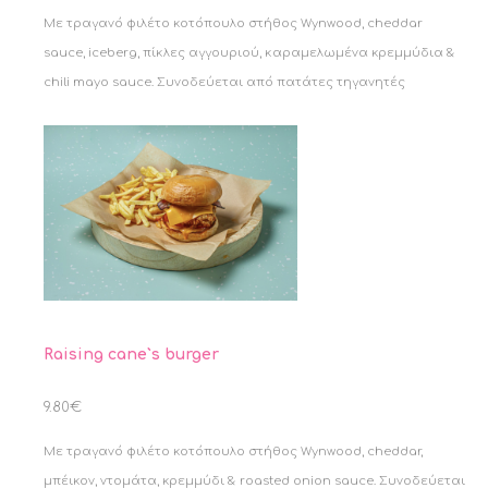
Με τραγανό φιλέτο κοτόπουλο στήθος Wynwood, cheddar
sauce, iceberg, πίκλες αγγουριού, καραμελωμένα κρεμμύδια &
chili mayo sauce. Συνοδεύεται από πατάτες τηγανητές
Raising cane`s burger
9.80€
Με τραγανό φιλέτο κοτόπουλο στήθος Wynwood, cheddar,
μπέικον, ντομάτα, κρεμμύδι & roasted onion sauce. Συνοδεύεται