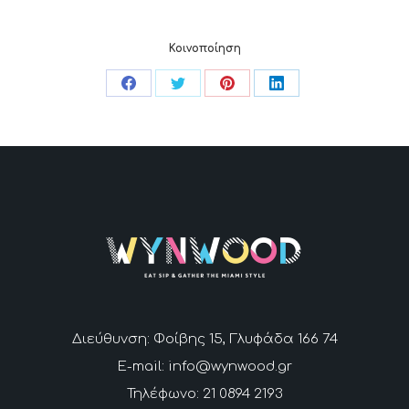
Κοινοποίηση
Share
Share
Share
Share
on
on
on
on
Facebook
Twitter
Pinterest
LinkedIn
Διεύθυνση: Φοίβης 15, Γλυφάδα 166 74
E-mail: info@wynwood.gr
Τηλέφωνο: 21 0894 2193