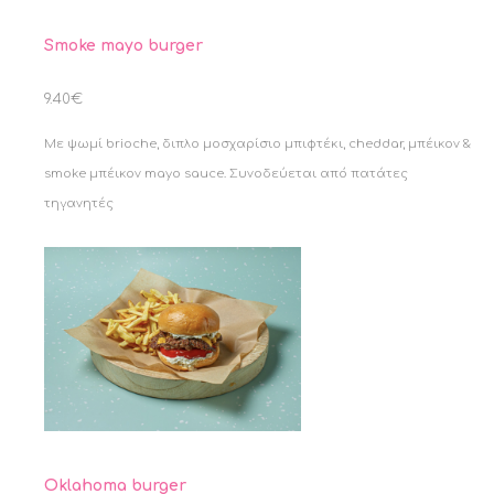
Smoke mayo burger
9.40€
Με ψωμί brioche, διπλο μοσχαρίσιο μπιφτέκι, cheddar, μπέικον &
smoke μπέικον mayo sauce. Συνοδεύεται από πατάτες
τηγανητές
Oklahoma burger